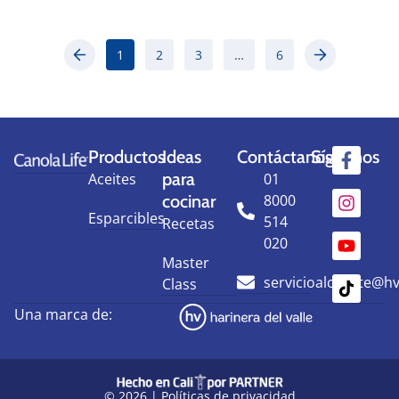
1
2
3
…
6
Productos
Ideas
Contáctanos
Síguenos
para
Aceites
01
cocinar
8000
Esparcibles
514
Recetas
020
Master
servicioalcliente@h
Class
Una marca de:
© 2026 |
Políticas de privacidad