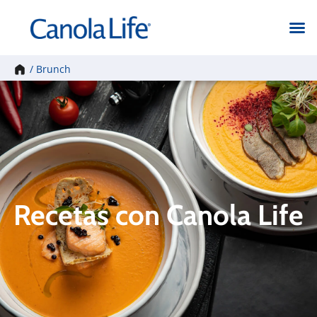
Inicio
/
Brunch
Recetas con Canola Life