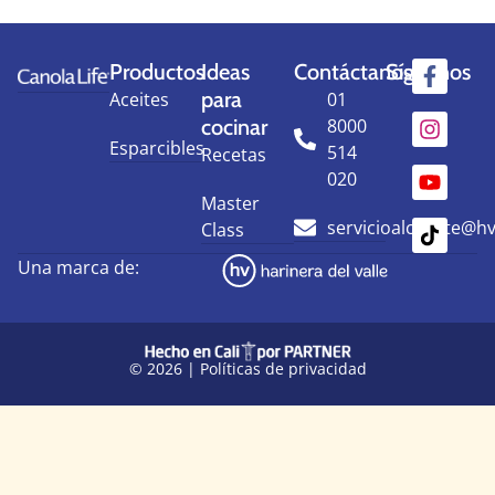
Productos
Ideas
Contáctanos
Síguenos
para
Aceites
01
cocinar
8000
Esparcibles
514
Recetas
020
Master
servicioalcliente@h
Class
Una marca de:
© 2026 |
Políticas de privacidad