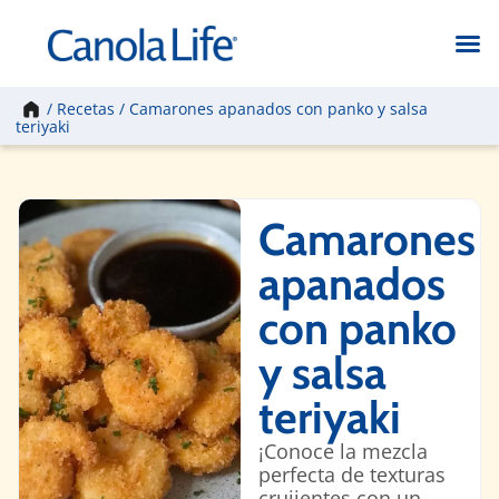
Inicio
/
Recetas
/
Camarones apanados con panko y salsa
teriyaki
Camarones
apanados
con panko
y salsa
teriyaki
¡Conoce la mezcla
perfecta de texturas
crujientes con un