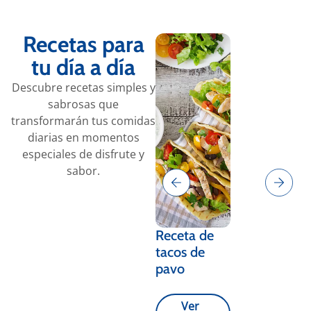
Recetas para
tu día a día
Descubre recetas simples y
sabrosas que
transformarán tus comidas
diarias en momentos
especiales de disfrute y
sabor.
Receta de
Croquetas
tacos de
de quinoa
pavo
con col
Ver
Ver