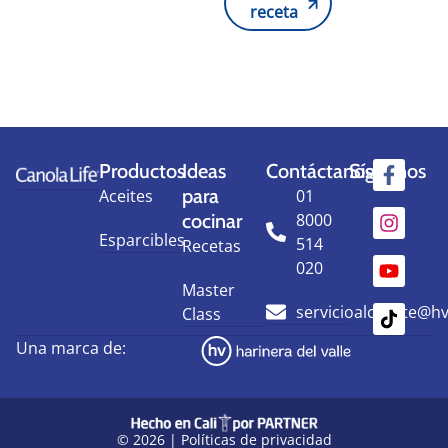
receta
receta
Productos
Ideas
Contáctanos
Síguenos
para
Aceites
01
cocinar
8000
Esparcibles
514
Recetas
020
Master
servicioalcliente@h
Class
Una marca de:
© 2026 |
Políticas de privacidad