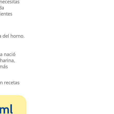
necesitas
da
ientes
a del horno.
ia nació
harina,
 más
n recetas
0ml