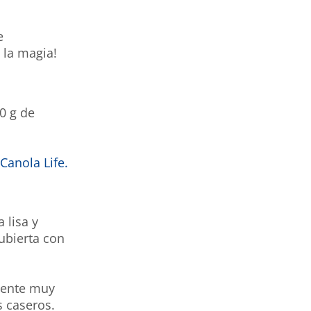
e
 la magia!
0 g de
 Canola Life.
 lisa y
ubierta con
siente muy
s caseros.