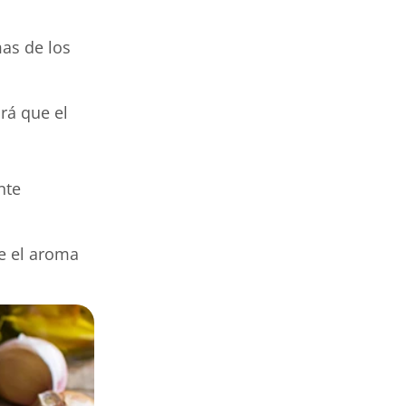
as de los
rá que el
nte
e el aroma