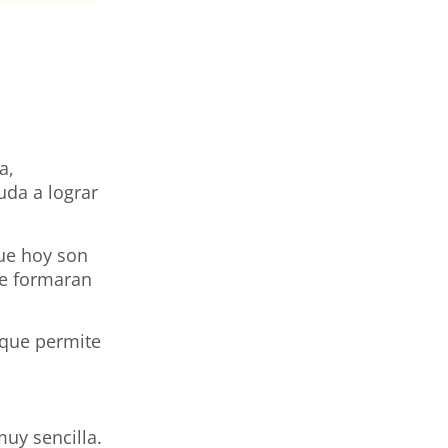
a,
uda a lograr
ue hoy son
 se formaran
 que permite
muy sencilla.