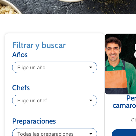
Filtrar y buscar
Años
Elige un año
Chefs
Pen
Elige un chef
camarone
Preparaciones
C
Todas las preparaciones