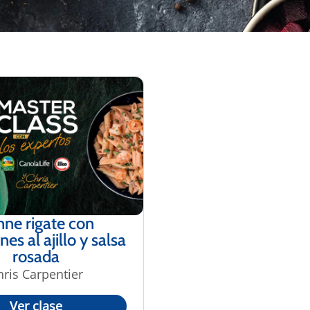
ne rigate con
s al ajillo y salsa
rosada
hris Carpentier
Ver clase