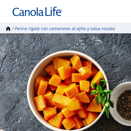
Inicio
/
Penne rigate con camarones al ajillo y salsa rosada